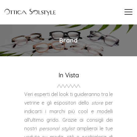
Brand
In Vista
Veri esperti del look ti guideranno tra le
vetrine e gli espositori dello
store
per
indicarti i marchi più cool e modelli
all'ultimo grido. Grazie ai consigli dei
nostri
personal stylist
amplierai le tue