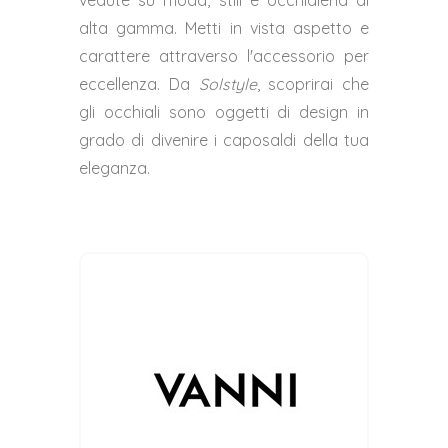
vedute su moda, stili e occhialeria di
alta gamma. Metti in vista aspetto e
carattere attraverso l'accessorio per
eccellenza. Da
Solstyle
, scoprirai che
gli occhiali sono oggetti di design in
grado di divenire i caposaldi della tua
eleganza.