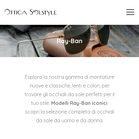
Ray-Ban
Esplora la nostra gamma di montature
nuove e classiche, lenti e colori, per
trovare gli occhiali da sole perfetti per il
tuo stile.
Modelli Ray-Ban iconici
:
scopri la selezione completa di occhiali
da sole da uomo e da donna.