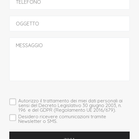
Autorizzo il trattamento dei miei dati personali ai
sensi del Decreto Legislativo 30 giugno 2003, n.
196 e del GDPR (Regolamento UE 2016/679).
Desidero ricevere comunicazioni tramite
Newsletter o SMS.