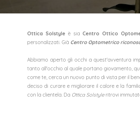
Ottica Solstyle
è sia
Centro Ottico Optom
personalizzati. Già
Centro Optometrico riconosc
Abbiamo aperto gli occhi a quest'avventura impr
tanto all'occhio al quale portano giovamento, quan
come te, cerca un nuovo punto di vista per il be
deciso di curare e migliorare il calore e la famil
con la clientela. Da
Ottica Solstyle
ritrovi immutato