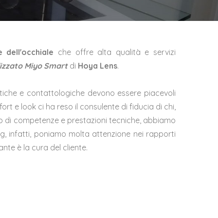
 dell'occhiale
che offre alta qualità e servizi
lizzato Miyo Smart
di
Hoya Lens
.
ttiche e contattologiche devono essere piacevoli
 e look ci ha reso il consulente di fiducia di chi,
top di competenze e prestazioni tecniche, abbiamo
ing, infatti, poniamo molta attenzione nei rapporti
nte è la cura del cliente.