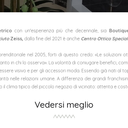
etrico
con un'esperienza più che decennale, sia
Boutique
iuto
Zeiss,
dalla fine del 2021 è anche
Centro Ottico Specia
enditoriale nel 2005, forti di questo credo: «Le soluzioni o
to in chi lo osserva». La volontà di coniugare benefici, comfort
nessere visivo e per gli accessori moda. Essendo già nati al 
iarità nelle relazioni umane. A differenza dei grandi franchis
 il clima tipico del piccolo negozio di vicinato: attenta e costa
Vedersi meglio