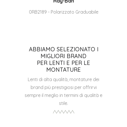
Ray-Ban
bile
0RB2189 - Polarizzato Graduabile
0RB
ABBIAMO SELEZIONATO I
MIGLIORI BRAND
PER LENTI E PER LE
MONTATURE
Lenti di alta qualità, montature dei
brand più prestigiosi per offrirvi
sempre il meglio in termini di qualità e
stile.